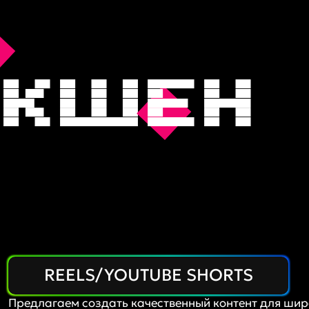
акш
е
н
REELS/YOUTUBE SHORTS
Предлагаем создать качественный контент для шир