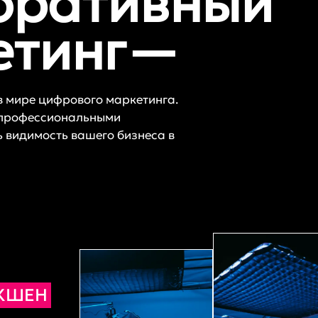
оративный
етинг—
в мире цифрового маркетинга.
 профессиональными
ь видимость вашего бизнеса в
АКШЕН