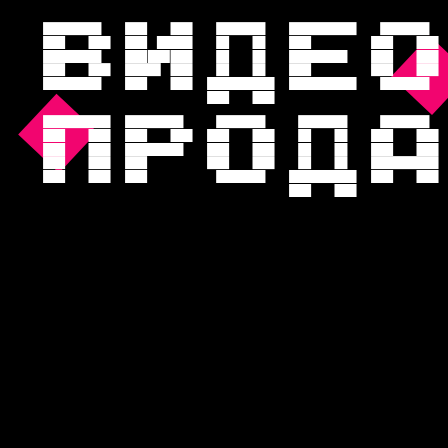
Виде
о
п
род