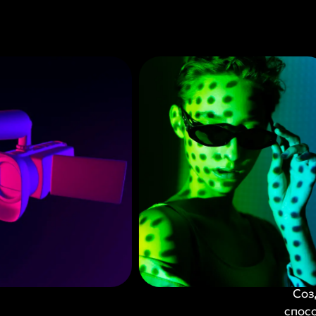
Соз
спос